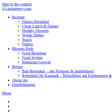
Skip to the content
Rezepte
Fitness Breakfast
Clean Lunch & Dinner
Healthy Desserts
Vegan Dishes
Snack
Fitness
Blogger Help
Food Blogging
Food Styling
Instagram Growth
Reisen
Bali Reiseplan – alle Hotspots & Insidertipps!
Reisetipps für Kapstadt – Reiseführer mit Erfahrungen & 
About me
Empfehlungen
Menu