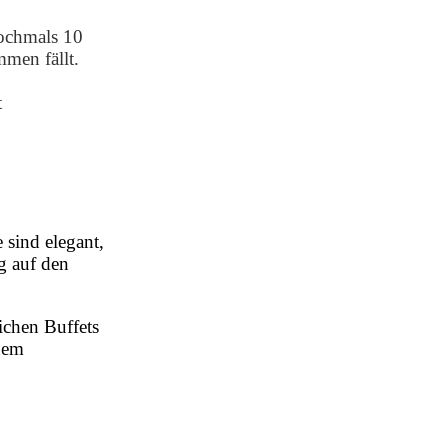
nochmals 10
men fällt.
t
 sind elegant,
g auf den
ichen Buffets
inem