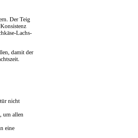
tern. Der Teig
 Konsistenz
schkäse-Lachs-
len, damit der
chtszeit.
tür nicht
, um allen
ln eine