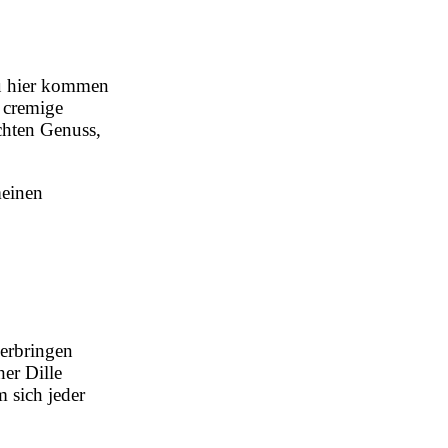
au hier kommen
e cremige
chten Genuss,
einen
verbringen
er Dille
m sich jeder