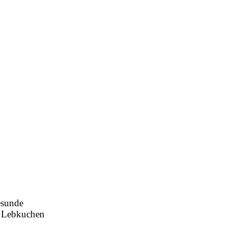
esunde
n Lebkuchen