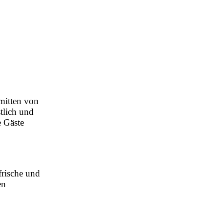
nmitten von
stlich und
e Gäste
frische und
en