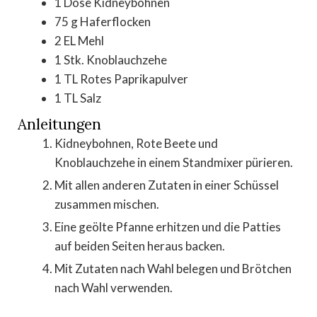
1
Dose
Kidneybohnen
75
g
Haferflocken
2
EL
Mehl
1
Stk.
Knoblauchzehe
1
TL
Rotes Paprikapulver
1
TL
Salz
Anleitungen
Kidneybohnen, Rote Beete und
Knoblauchzehe in einem Standmixer pürieren.
Mit allen anderen Zutaten in einer Schüssel
zusammen mischen.
Eine geölte Pfanne erhitzen und die Patties
auf beiden Seiten heraus backen.
Mit Zutaten nach Wahl belegen und Brötchen
nach Wahl verwenden.