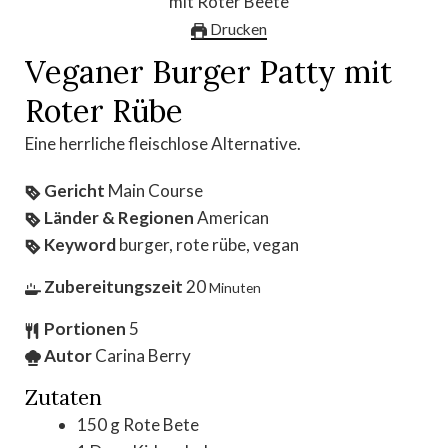
Drucken
Veganer Burger Patty mit
Roter Rübe
Eine herrliche fleischlose Alternative.
Gericht
Main Course
Länder & Regionen
American
Keyword
burger, rote rübe, vegan
Zubereitungszeit
20
Minuten
Portionen
5
Autor
Carina Berry
Zutaten
150
g
Rote Bete