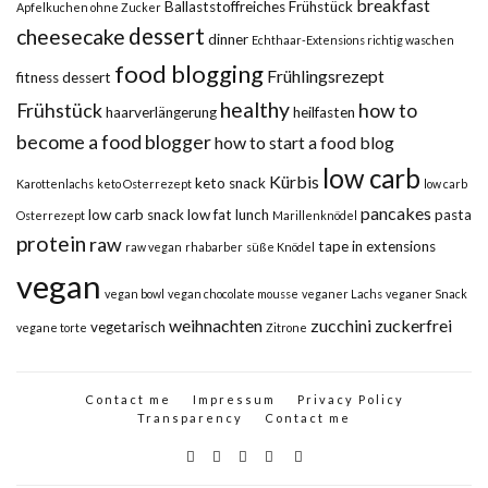
breakfast
Ballaststoffreiches Frühstück
Apfelkuchen ohne Zucker
dessert
cheesecake
dinner
Echthaar-Extensions richtig waschen
food blogging
Frühlingsrezept
fitness dessert
healthy
Frühstück
how to
haarverlängerung
heilfasten
become a food blogger
how to start a food blog
low carb
Kürbis
keto snack
Karottenlachs
keto Osterrezept
low carb
pancakes
low carb snack
low fat
lunch
pasta
Osterrezept
Marillenknödel
protein
raw
tape in extensions
raw vegan
rhabarber
süße Knödel
vegan
vegan bowl
vegan chocolate mousse
veganer Lachs
veganer Snack
weihnachten
zucchini
zuckerfrei
vegetarisch
vegane torte
Zitrone
Contact me
Impressum
Privacy Policy
Transparency
Contact me