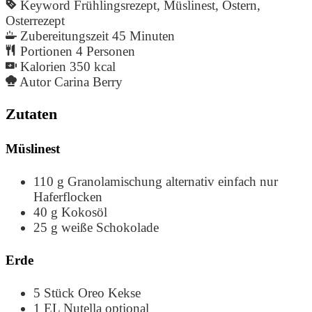
Keyword
Frühlingsrezept, Müslinest, Ostern,
Osterrezept
Zubereitungszeit
45
Minuten
Portionen
4
Personen
Kalorien
350
kcal
Autor
Carina Berry
Zutaten
Müslinest
110
g
Granolamischung
alternativ einfach nur
Haferflocken
40
g
Kokosöl
25
g
weiße Schokolade
Erde
5
Stück
Oreo Kekse
1
EL
Nutella
optional