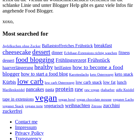
schlanke Linie und unter Blogger Help gibt es ganz viele Infos für
angehende Food Blogger.
xoxo,
Most searched for
breakfast
Ballaststoffreiches Frühstück
Apfelkuchen ohne Zucker
dessert
cheesecake
dinner
fitness
Echthaar-Extensions richtig waschen
food blogging
Frühstück
Frühlingsrezept
dessert
healthy
how to become a food
haarverlängerung
heilfasten
blogger
how to start a food blog
keto snack
Karottenlachs
keto Osterrezept
low carb
Kürbis
low carb snack
low fat
lunch
low carb Osterrezept
protein
raw
pancakes
pasta
Marillenknödel
raw vegan
rhabarber
süße Knödel
vegan
tape in extensions
vegan bowl
vegan chocolate mousse
veganer Lachs
weihnachten
zucchini
vegetarisch
veganer Snack
vegane torte
Zitrone
zuckerfrei
Contact me
Impressum
Privacy Policy
Transparency