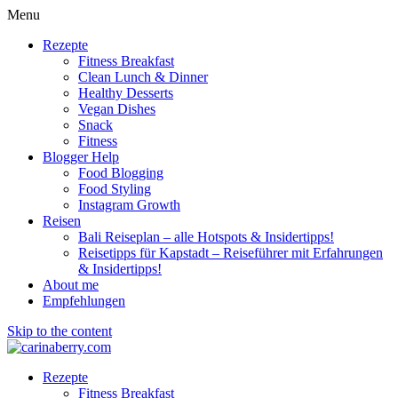
Menu
Rezepte
Fitness Breakfast
Clean Lunch & Dinner
Healthy Desserts
Vegan Dishes
Snack
Fitness
Blogger Help
Food Blogging
Food Styling
Instagram Growth
Reisen
Bali Reiseplan – alle Hotspots & Insidertipps!
Reisetipps für Kapstadt – Reiseführer mit Erfahrungen
& Insidertipps!
About me
Empfehlungen
Skip to the content
Rezepte
Fitness Breakfast