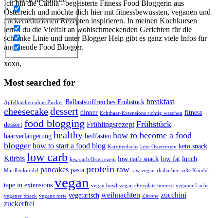
Ich bin die Carina - begeisterte Fitness Food Bloggerin aus
Österreich und möchte dich hier mit fitnessbewussten, veganen und
zuckerreduzierten Rezepten inspirieren. In meinen Kochkursen
lernst du die Vielfalt an wohlschmeckenden Gerichten für die
schlanke Linie und unter Blogger Help gibt es ganz viele Infos für
angehende Food Blogger.
xoxo,
Most searched for
breakfast
Ballaststoffreiches Frühstück
Apfelkuchen ohne Zucker
dessert
cheesecake
dinner
fitness
Echthaar-Extensions richtig waschen
food blogging
Frühstück
Frühlingsrezept
dessert
healthy
how to become a food
haarverlängerung
heilfasten
blogger
how to start a food blog
keto snack
Karottenlachs
keto Osterrezept
low carb
Kürbis
low carb snack
low fat
lunch
low carb Osterrezept
protein
raw
pancakes
pasta
Marillenknödel
raw vegan
rhabarber
süße Knödel
vegan
tape in extensions
vegan bowl
vegan chocolate mousse
veganer Lachs
weihnachten
zucchini
vegetarisch
veganer Snack
vegane torte
Zitrone
zuckerfrei