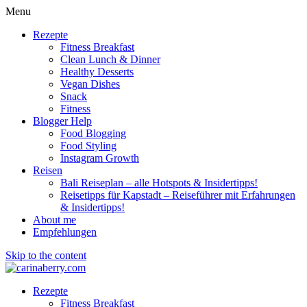
Menu
Rezepte
Fitness Breakfast
Clean Lunch & Dinner
Healthy Desserts
Vegan Dishes
Snack
Fitness
Blogger Help
Food Blogging
Food Styling
Instagram Growth
Reisen
Bali Reiseplan – alle Hotspots & Insidertipps!
Reisetipps für Kapstadt – Reiseführer mit Erfahrungen
& Insidertipps!
About me
Empfehlungen
Skip to the content
Rezepte
Fitness Breakfast