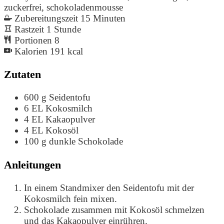
zuckerfrei, schokoladenmousse
Zubereitungszeit
15
Minuten
Rastzeit
1
Stunde
Portionen
8
Kalorien
191
kcal
Zutaten
600
g
Seidentofu
6
EL
Kokosmilch
4
EL
Kakaopulver
4
EL
Kokosöl
100
g
dunkle Schokolade
Anleitungen
In einem Standmixer den Seidentofu mit der
Kokosmilch fein mixen.
Schokolade zusammen mit Kokosöl schmelzen
und das Kakaopulver einrühren.