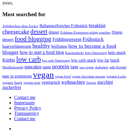
xoxo,
Most searched for
breakfast
Ballaststoffreiches Frühstück
Apfelkuchen ohne Zucker
dessert
cheesecake
dinner
fitness
Echthaar-Extensions richtig waschen
food blogging
Frühstück
Frühlingsrezept
dessert
healthy
how to become a food
haarverlängerung
heilfasten
blogger
how to start a food blog
keto snack
Karottenlachs
keto Osterrezept
low carb
Kürbis
low carb snack
low fat
lunch
low carb Osterrezept
protein
raw
pancakes
pasta
Marillenknödel
raw vegan
rhabarber
süße Knödel
vegan
tape in extensions
vegan bowl
vegan chocolate mousse
veganer Lachs
weihnachten
zucchini
vegetarisch
veganer Snack
vegane torte
Zitrone
zuckerfrei
Contact me
Impressum
Privacy Policy
Transparency
Contact me