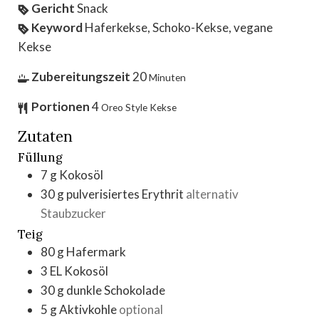
Gericht
Snack
Keyword
Haferkekse, Schoko-Kekse, vegane
Kekse
Zubereitungszeit
20
Minuten
Portionen
4
Oreo Style Kekse
Zutaten
Füllung
7
g
Kokosöl
30
g
pulverisiertes Erythrit
alternativ
Staubzucker
Teig
80
g
Hafermark
3
EL
Kokosöl
30
g
dunkle Schokolade
5
g
Aktivkohle
optional