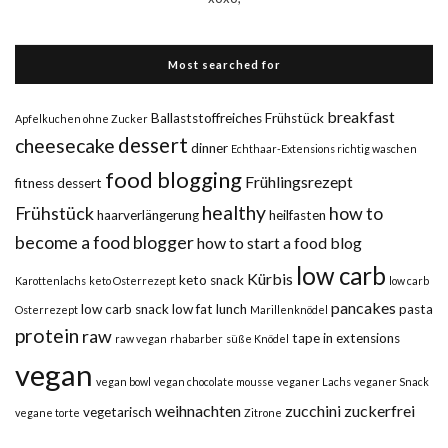
Most searched for
breakfast
Ballaststoffreiches Frühstück
Apfelkuchen ohne Zucker
dessert
cheesecake
dinner
Echthaar-Extensions richtig waschen
food blogging
Frühlingsrezept
fitness dessert
healthy
Frühstück
how to
haarverlängerung
heilfasten
become a food blogger
how to start a food blog
low carb
Kürbis
keto snack
Karottenlachs
keto Osterrezept
low carb
pancakes
low carb snack
low fat
lunch
pasta
Osterrezept
Marillenknödel
protein
raw
tape in extensions
raw vegan
rhabarber
süße Knödel
vegan
vegan bowl
vegan chocolate mousse
veganer Lachs
veganer Snack
weihnachten
zucchini
zuckerfrei
vegetarisch
vegane torte
Zitrone