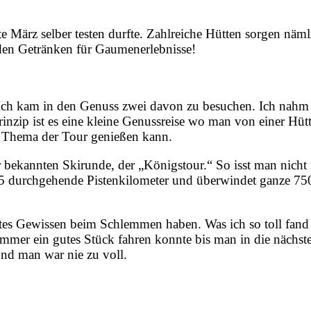
te März selber testen durfte. Zahlreiche Hütten sorgen näml
den Getränken für Gaumenerlebnisse!
 Ich kam in den Genuss zwei davon zu besuchen. Ich nahm
rinzip ist es eine kleine Genussreise wo man von einer Hüt
um Thema der Tour genießen kann.
r bekannten Skirunde, der „Königstour.“ So isst man nicht
t 35 durchgehende Pistenkilometer und überwindet ganze 75
htes Gewissen beim Schlemmen haben. Was ich so toll fand 
immer ein gutes Stück fahren konnte bis man in die nächst
nd man war nie zu voll.