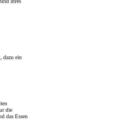
rund ihres
, dazu ein
lten
ur die
nd das Essen