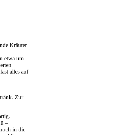
unde Kräuter
ten etwa um
terten
ast alles auf
tränk. Zur
rtig.
nü –
noch in die