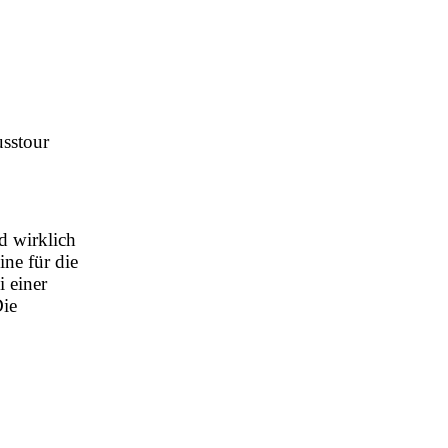
d wirklich
ne für die
 einer
Die