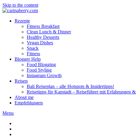
Skip to the content
Rezepte
Fitness Breakfast
Clean Lunch & Dinner
Healthy Desserts
Vegan Dishes
Snack
Fitness
Blogger Help
Food Blogging
Food Styling
Instagram Growth
Reisen
Bali Reiseplan – alle Hotspots & Insidertipps!
Reisetipps für Kapstadt – Reiseführer mit Erfahrungen & 
About me
Empfehlungen
Menu