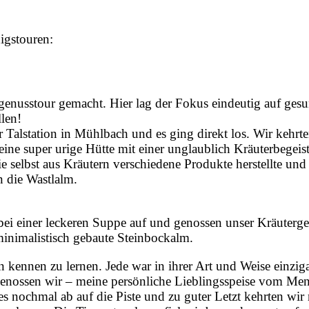
nigstouren:
genusstour gemacht. Hier lag der Fokus eindeutig auf ges
llen!
r Talstation in Mühlbach und es ging direkt los. Wir kehr
 eine super urige Hütte mit einer unglaublich Kräuterbegeis
ie selbst aus Kräutern verschiedene Produkte herstellte und f
n die Wastlalm.
bei einer leckeren Suppe auf und genossen unser Kräuterge
inimalistisch gebaute Steinbockalm.
n kennen zu lernen. Jede war in ihrer Art und Weise einziga
genossen wir – meine persönliche Lieblingsspeise vom Me
 nochmal ab auf die Piste und zu guter Letzt kehrten wir 