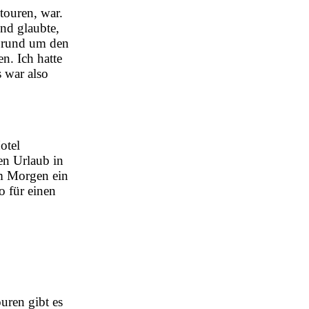
touren, war.
und glaubte,
t rund um den
n. Ich hatte
 war also
otel
en Urlaub in
m Morgen ein
o für einen
uren gibt es