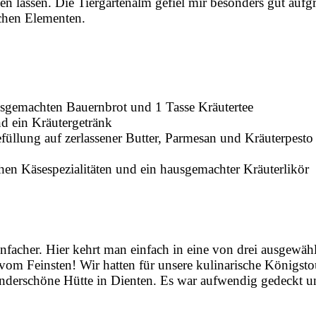
n lassen. Die Tiergartenalm gefiel mir besonders gut aufg
schen Elementen.
usgemachten Bauernbrot und 1 Tasse Kräutertee
d ein Kräutergetränk
üllung auf zerlassener Butter, Parmesan und Kräuterpesto 
chen Käsespezialitäten und ein hausgemachter Kräuterlikör
nfacher. Hier kehrt man einfach in eine von drei ausgewäh
om Feinsten! Wir hatten für unsere kulinarische Königsto
nderschöne Hütte in Dienten. Es war aufwendig gedeckt u