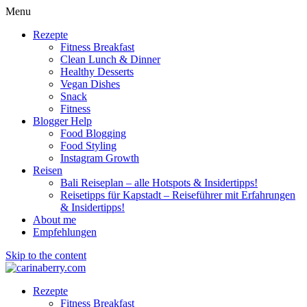
Menu
Rezepte
Fitness Breakfast
Clean Lunch & Dinner
Healthy Desserts
Vegan Dishes
Snack
Fitness
Blogger Help
Food Blogging
Food Styling
Instagram Growth
Reisen
Bali Reiseplan – alle Hotspots & Insidertipps!
Reisetipps für Kapstadt – Reiseführer mit Erfahrungen
& Insidertipps!
About me
Empfehlungen
Skip to the content
Rezepte
Fitness Breakfast