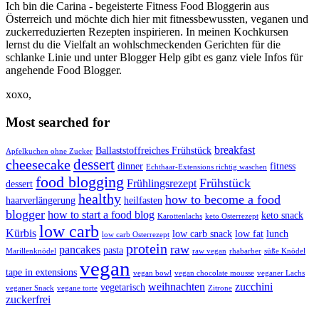
Ich bin die Carina - begeisterte Fitness Food Bloggerin aus
Österreich und möchte dich hier mit fitnessbewussten, veganen und
zuckerreduzierten Rezepten inspirieren. In meinen Kochkursen
lernst du die Vielfalt an wohlschmeckenden Gerichten für die
schlanke Linie und unter Blogger Help gibt es ganz viele Infos für
angehende Food Blogger.
xoxo,
Most searched for
breakfast
Ballaststoffreiches Frühstück
Apfelkuchen ohne Zucker
dessert
cheesecake
dinner
fitness
Echthaar-Extensions richtig waschen
food blogging
Frühstück
Frühlingsrezept
dessert
healthy
how to become a food
haarverlängerung
heilfasten
blogger
how to start a food blog
keto snack
Karottenlachs
keto Osterrezept
low carb
Kürbis
low carb snack
low fat
lunch
low carb Osterrezept
protein
raw
pancakes
pasta
Marillenknödel
raw vegan
rhabarber
süße Knödel
vegan
tape in extensions
vegan bowl
vegan chocolate mousse
veganer Lachs
weihnachten
zucchini
vegetarisch
veganer Snack
vegane torte
Zitrone
zuckerfrei