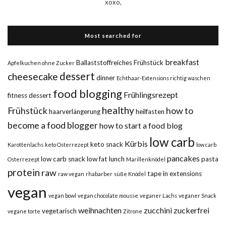
xoxo,
Most searched for
breakfast
Ballaststoffreiches Frühstück
Apfelkuchen ohne Zucker
dessert
cheesecake
dinner
Echthaar-Extensions richtig waschen
food blogging
Frühlingsrezept
fitness dessert
healthy
Frühstück
how to
haarverlängerung
heilfasten
become a food blogger
how to start a food blog
low carb
Kürbis
keto snack
Karottenlachs
keto Osterrezept
low carb
pancakes
low carb snack
low fat
lunch
pasta
Osterrezept
Marillenknödel
protein
raw
tape in extensions
raw vegan
rhabarber
süße Knödel
vegan
vegan bowl
vegan chocolate mousse
veganer Lachs
veganer Snack
weihnachten
zucchini
zuckerfrei
vegetarisch
vegane torte
Zitrone