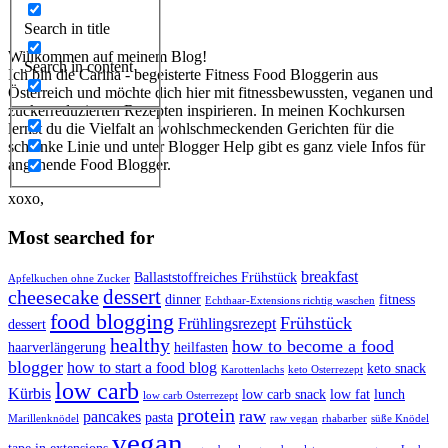
Search in title
Willkommen auf meinem Blog!
Search in content
Ich bin die Carina - begeisterte Fitness Food Bloggerin aus
Österreich und möchte dich hier mit fitnessbewussten, veganen und
zuckerreduzierten Rezepten inspirieren. In meinen Kochkursen
lernst du die Vielfalt an wohlschmeckenden Gerichten für die
schlanke Linie und unter Blogger Help gibt es ganz viele Infos für
angehende Food Blogger.
xoxo,
Most searched for
breakfast
Ballaststoffreiches Frühstück
Apfelkuchen ohne Zucker
dessert
cheesecake
dinner
fitness
Echthaar-Extensions richtig waschen
food blogging
Frühstück
Frühlingsrezept
dessert
healthy
how to become a food
haarverlängerung
heilfasten
blogger
how to start a food blog
keto snack
Karottenlachs
keto Osterrezept
low carb
Kürbis
low carb snack
low fat
lunch
low carb Osterrezept
protein
raw
pancakes
pasta
Marillenknödel
raw vegan
rhabarber
süße Knödel
vegan