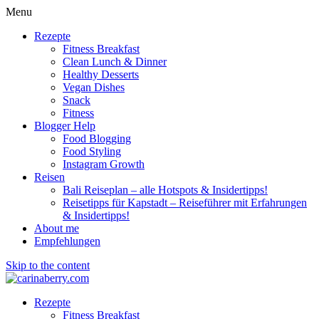
Menu
Rezepte
Fitness Breakfast
Clean Lunch & Dinner
Healthy Desserts
Vegan Dishes
Snack
Fitness
Blogger Help
Food Blogging
Food Styling
Instagram Growth
Reisen
Bali Reiseplan – alle Hotspots & Insidertipps!
Reisetipps für Kapstadt – Reiseführer mit Erfahrungen
& Insidertipps!
About me
Empfehlungen
Skip to the content
Rezepte
Fitness Breakfast