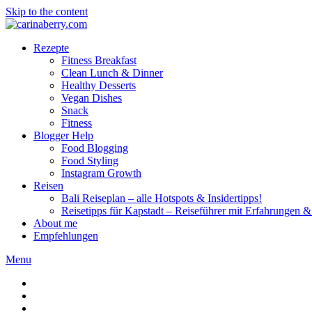
Skip to the content
Rezepte
Fitness Breakfast
Clean Lunch & Dinner
Healthy Desserts
Vegan Dishes
Snack
Fitness
Blogger Help
Food Blogging
Food Styling
Instagram Growth
Reisen
Bali Reiseplan – alle Hotspots & Insidertipps!
Reisetipps für Kapstadt – Reiseführer mit Erfahrungen & 
About me
Empfehlungen
Menu