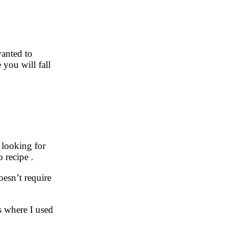
wanted to
 you will fall
s looking for
o recipe .
oesn’t require
s where I used