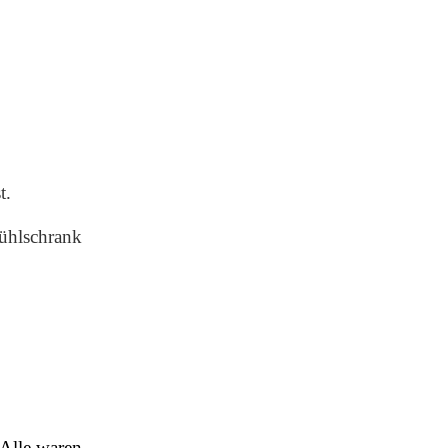
t.
Kühlschrank
 Alle waren