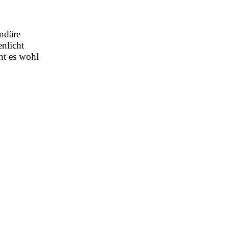
undäre
nlicht
ht es wohl