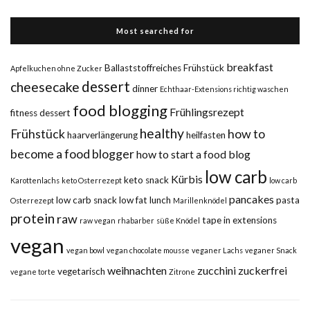
Most searched for
breakfast
Ballaststoffreiches Frühstück
Apfelkuchen ohne Zucker
dessert
cheesecake
dinner
Echthaar-Extensions richtig waschen
food blogging
Frühlingsrezept
fitness dessert
healthy
Frühstück
how to
haarverlängerung
heilfasten
become a food blogger
how to start a food blog
low carb
Kürbis
keto snack
Karottenlachs
keto Osterrezept
low carb
pancakes
low carb snack
low fat
lunch
pasta
Osterrezept
Marillenknödel
protein
raw
tape in extensions
raw vegan
rhabarber
süße Knödel
vegan
vegan bowl
vegan chocolate mousse
veganer Lachs
veganer Snack
weihnachten
zucchini
zuckerfrei
vegetarisch
vegane torte
Zitrone