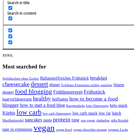
Search in title
Willkommen auf meinem Blog!
Search in content
Ich bin die Carina - begeisterte Fitness Food Bloggerin aus
Österreich und möchte dich hier mit fitnessbewussten, veganen und
zuckerreduzierten Rezepten inspirieren. In meinen Kochkursen
lernst du die Vielfalt an wohlschmeckenden Gerichten für die
schlanke Linie und unter Blogger Help gibt es ganz viele Infos für
angehende Food Blogger.
xoxo,
Most searched for
breakfast
Ballaststoffreiches Frühstück
Apfelkuchen ohne Zucker
dessert
cheesecake
dinner
fitness
Echthaar-Extensions richtig waschen
food blogging
Frühstück
Frühlingsrezept
dessert
healthy
how to become a food
haarverlängerung
heilfasten
blogger
how to start a food blog
keto snack
Karottenlachs
keto Osterrezept
low carb
Kürbis
low carb snack
low fat
lunch
low carb Osterrezept
protein
raw
pancakes
pasta
Marillenknödel
raw vegan
rhabarber
süße Knödel
vegan
tape in extensions
vegan bowl
vegan chocolate mousse
veganer Lachs