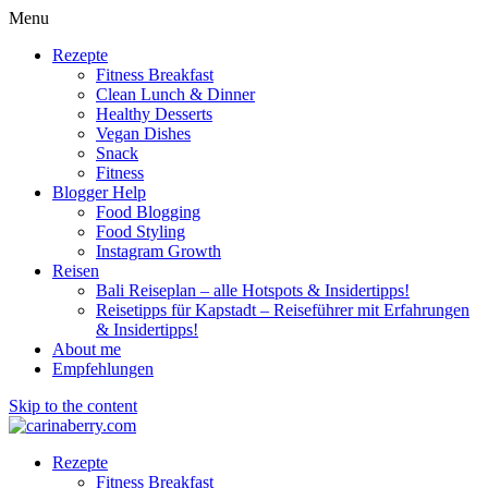
Menu
Rezepte
Fitness Breakfast
Clean Lunch & Dinner
Healthy Desserts
Vegan Dishes
Snack
Fitness
Blogger Help
Food Blogging
Food Styling
Instagram Growth
Reisen
Bali Reiseplan – alle Hotspots & Insidertipps!
Reisetipps für Kapstadt – Reiseführer mit Erfahrungen
& Insidertipps!
About me
Empfehlungen
Skip to the content
Rezepte
Fitness Breakfast