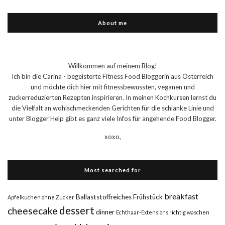
About me
Willkommen auf meinem Blog!
Ich bin die Carina - begeisterte Fitness Food Bloggerin aus Österreich
und möchte dich hier mit fitnessbewussten, veganen und
zuckerreduzierten Rezepten inspirieren. In meinen Kochkursen lernst du
die Vielfalt an wohlschmeckenden Gerichten für die schlanke Linie und
unter Blogger Help gibt es ganz viele Infos für angehende Food Blogger.
xoxo,
Most searched for
breakfast
Ballaststoffreiches Frühstück
Apfelkuchen ohne Zucker
dessert
cheesecake
dinner
Echthaar-Extensions richtig waschen