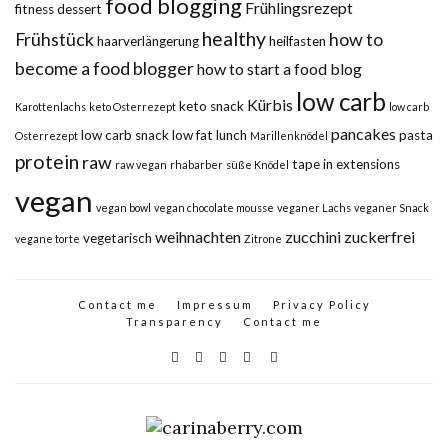
food blogging
Frühlingsrezept
fitness dessert
healthy
Frühstück
how to
haarverlängerung
heilfasten
become a food blogger
how to start a food blog
low carb
Kürbis
keto snack
Karottenlachs
keto Osterrezept
low carb
pancakes
low carb snack
low fat
lunch
pasta
Osterrezept
Marillenknödel
protein
raw
tape in extensions
raw vegan
rhabarber
süße Knödel
vegan
vegan bowl
vegan chocolate mousse
veganer Lachs
veganer Snack
weihnachten
zucchini
zuckerfrei
vegetarisch
vegane torte
Zitrone
Contact me
Impressum
Privacy Policy
Transparency
Contact me