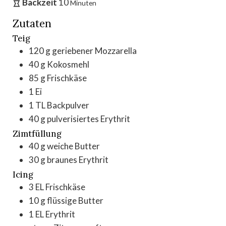
Backzeit
10
Minuten
Zutaten
Teig
120
g
geriebener Mozzarella
40
g
Kokosmehl
85
g
Frischkäse
1
Ei
1
TL Backpulver
40
g
pulverisiertes Erythrit
Zimtfüllung
40
g
weiche Butter
30
g
braunes Erythrit
Icing
3
EL Frischkäse
10
g
flüssige Butter
1
EL Erythrit