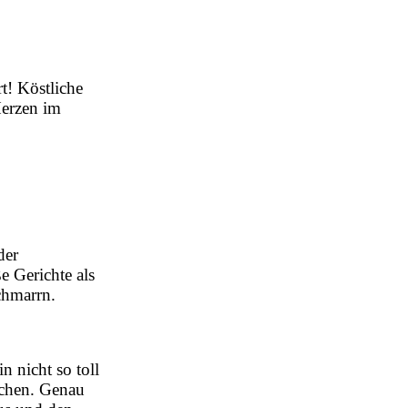
t! Köstliche
Herzen im
der
e Gerichte als
chmarrn.
n nicht so toll
uschen. Genau