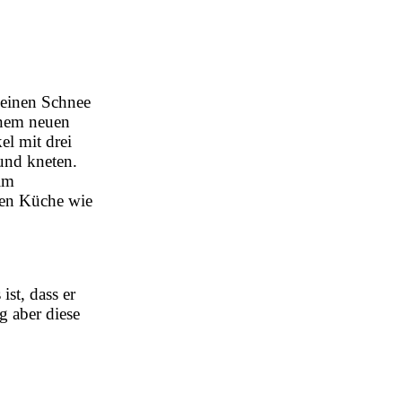
keinen Schnee
inem neuen
l mit drei
und kneten.
im
nen Küche wie
st, dass er
g aber diese