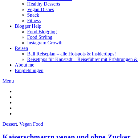
Healthy Desserts
Vegan Dishes
Snack
Fitness
Blogger Help
Food Blogging
Food Styling
Instagram Growth
Reisen
Bali Reiseplan – alle Hotspots & Insidertipps!
Reisetipps für Kapstadt – Reiseführer mit Erfahrungen & 
About me
Empfehlungen
Menu
Dessert
,
Vegan Food
Kaiserschmarrn vegan und ohne Zucker