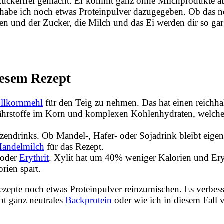
 zuckerfrei gemacht. Er kommt ganz ohne Milchprodukte a
k habe ich noch etwas Proteinpulver dazugegeben. Ob das 
eben und der Zucker, die Milch und das Ei werden dir so gar
iesem Rezept
llkornmehl
für den Teig zu nehmen. Das hat einen reichha
Nährstoffe im Korn und komplexen Kohlenhydraten, welch
zendrinks. Ob Mandel-, Hafer- oder Sojadrink bleibt eigen
andelmilch
für das Rezept.
oder
Erythrit
. Xylit hat um 40% weniger Kalorien und Eryt
orien spart.
zepte noch etwas Proteinpulver reinzumischen. Es verbesse
bt ganz neutrales
Backprotein
oder wie ich in diesem Fall 