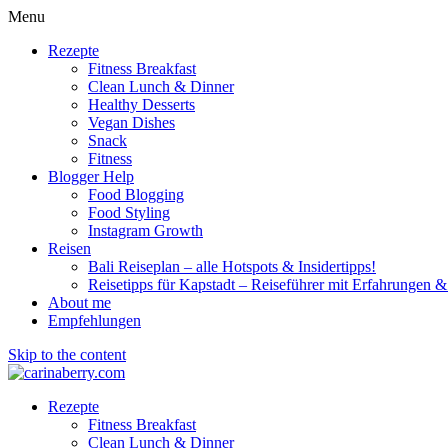
Menu
Rezepte
Fitness Breakfast
Clean Lunch & Dinner
Healthy Desserts
Vegan Dishes
Snack
Fitness
Blogger Help
Food Blogging
Food Styling
Instagram Growth
Reisen
Bali Reiseplan – alle Hotspots & Insidertipps!
Reisetipps für Kapstadt – Reiseführer mit Erfahrungen & 
About me
Empfehlungen
Skip to the content
Rezepte
Fitness Breakfast
Clean Lunch & Dinner