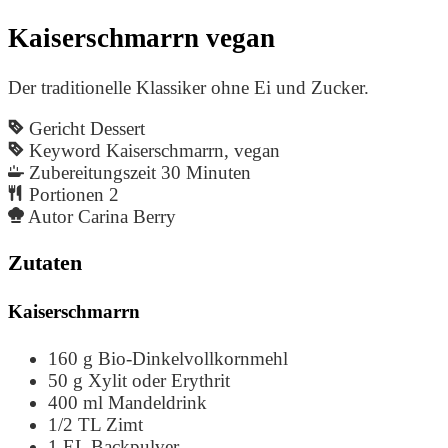
Kaiserschmarrn vegan
Der traditionelle Klassiker ohne Ei und Zucker.
Gericht
Dessert
Keyword
Kaiserschmarrn, vegan
Zubereitungszeit
30
Minuten
Portionen
2
Autor
Carina Berry
Zutaten
Kaiserschmarrn
160
g
Bio-Dinkelvollkornmehl
50
g
Xylit oder Erythrit
400
ml
Mandeldrink
1/2
TL
Zimt
1
EL
Backpulver