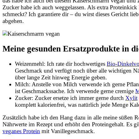
das habe ich auch bei diesem Kaiserschmarrn vegan und
Zucker habe ich auch weggelassen. Als extra Proteinkic
schmeckt? Ich garantiere dir – du wirst dieses Gericht li
abgehen.
Meine gesunden Ersatzprodukte in d
Weizenmehl: Ich rate dir hochwertiges
Bio-Dinkelvo
Geschmack und verfügt noch über alle wichtigen 
über lange Zeit hinweg Energie geben.
Milch: Anstelle von Milch verwende ich gerne Pflan
ist Geschmackssache. Ich verwende gerne cremige
M
Zucker: Zucker ersetze ich immer gerne durch
Xylit
komplett kalorienfrei, was natürlich jede Menge Kal
Zusätzlich habe ich den Hang dazu in alle meine süßen Re
Nährwerte im Rezept und erhöht den Proteingehalt. Es gi
veganes Protein
mit Vanillegeschmack.