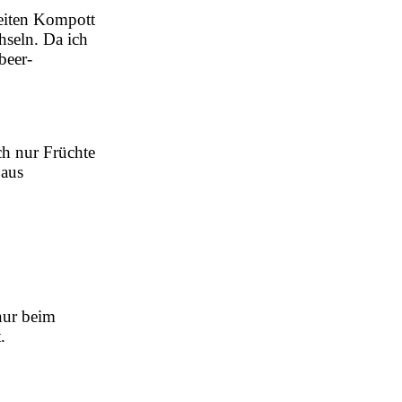
keiten Kompott
hseln. Da ich
beer-
ch nur Früchte
 aus
nur beim
t.