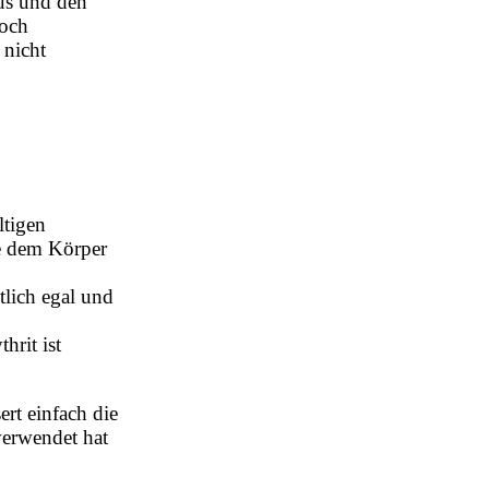
us und den
noch
 nicht
ltigen
e dem Körper
tlich egal und
hrit ist
rt einfach die
verwendet hat