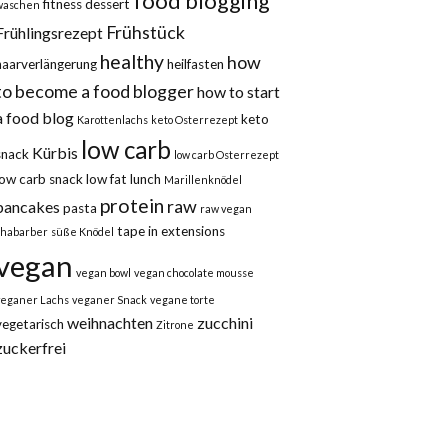
food blogging
fitness dessert
waschen
Frühstück
Frühlingsrezept
healthy
how
haarverlängerung
heilfasten
to become a food blogger
how to start
a food blog
keto
Karottenlachs
keto Osterrezept
low carb
Kürbis
snack
low carb Osterrezept
low carb snack
low fat
lunch
Marillenknödel
protein
raw
pancakes
pasta
raw vegan
tape in extensions
rhabarber
süße Knödel
vegan
vegan bowl
vegan chocolate mousse
veganer Lachs
veganer Snack
vegane torte
weihnachten
zucchini
vegetarisch
Zitrone
zuckerfrei