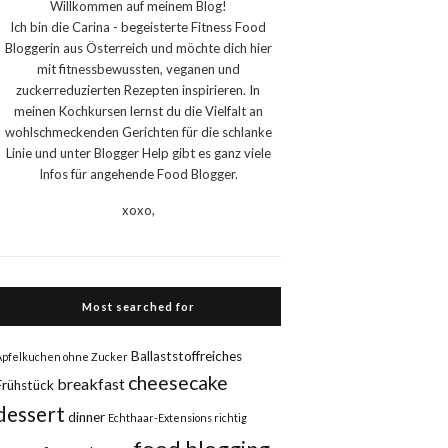
Willkommen auf meinem Blog!
Ich bin die Carina - begeisterte Fitness Food
Bloggerin aus Österreich und möchte dich hier
mit fitnessbewussten, veganen und
zuckerreduzierten Rezepten inspirieren. In
meinen Kochkursen lernst du die Vielfalt an
wohlschmeckenden Gerichten für die schlanke
Linie und unter Blogger Help gibt es ganz viele
Infos für angehende Food Blogger.
xoxo,
Most searched for
Ballaststoffreiches
Apfelkuchen ohne Zucker
cheesecake
breakfast
Frühstück
dessert
dinner
Echthaar-Extensions richtig