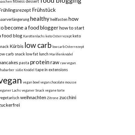
food blogging
fitness dessert
waschen
Frühstück
Frühlingsrezept
healthy
how
haarverlängerung
heilfasten
to become a food blogger
how to start
a food blog
keto
Karottenlachs
keto Osterrezept
low carb
Kürbis
snack
low carb Osterrezept
low carb snack
low fat
lunch
Marillenknödel
protein
raw
pancakes
pasta
raw vegan
tape in extensions
rhabarber
süße Knödel
vegan
vegan bowl
vegan chocolate mousse
veganer Lachs
veganer Snack
vegane torte
weihnachten
zucchini
vegetarisch
Zitrone
zuckerfrei