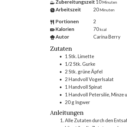
Zubereitungszeit
10
Minuten
Arbeitszeit
20
Minuten
Portionen
2
Kalorien
70
kcal
Autor
Carina Berry
Zutaten
1
Stk.
Limette
1/2
Stk.
Gurke
2
Stk.
grüne Äpfel
2
Handvoll
Vogerlsalat
1
Handvoll
Spinat
1
Handvoll
Petersilie, Minze 
20
g
Ingwer
Anleitungen
Alle Zutaten durch den Entsaft