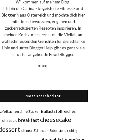
Willkommen auf meinem Blog!
Ich bin die Carina - begeisterte Fitness Food
Bloggerin aus Österreich und möchte dich hier
mit fitnessbewussten, veganen und
zuckerreduzierten Rezepten inspirieren. In
meinen Kochkursen lernst du die Vielfalt an
wohlschmeckenden Gerichten für die schlanke
Linie und unter Blogger Help gibt es ganz viele
Infos für angehende Food Blogger.
xoxo,
Most searched for
Ballaststoffreiches
Apfelkuchen ohne Zucker
cheesecake
breakfast
Frühstück
dessert
dinner
Echthaar-Extensions richtig