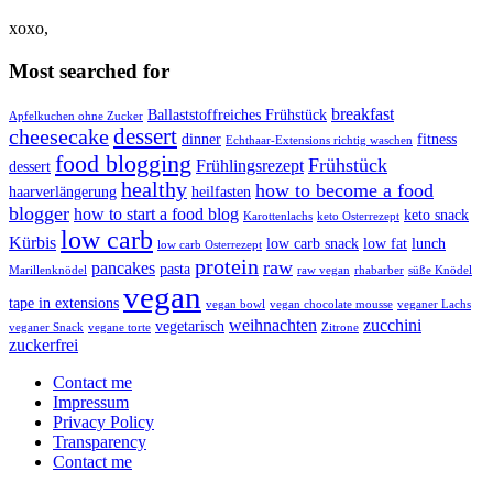
xoxo,
Most searched for
breakfast
Ballaststoffreiches Frühstück
Apfelkuchen ohne Zucker
dessert
cheesecake
dinner
fitness
Echthaar-Extensions richtig waschen
food blogging
Frühstück
Frühlingsrezept
dessert
healthy
how to become a food
haarverlängerung
heilfasten
blogger
how to start a food blog
keto snack
Karottenlachs
keto Osterrezept
low carb
Kürbis
low carb snack
low fat
lunch
low carb Osterrezept
protein
raw
pancakes
pasta
Marillenknödel
raw vegan
rhabarber
süße Knödel
vegan
tape in extensions
vegan bowl
vegan chocolate mousse
veganer Lachs
weihnachten
zucchini
vegetarisch
veganer Snack
vegane torte
Zitrone
zuckerfrei
Contact me
Impressum
Privacy Policy
Transparency
Contact me