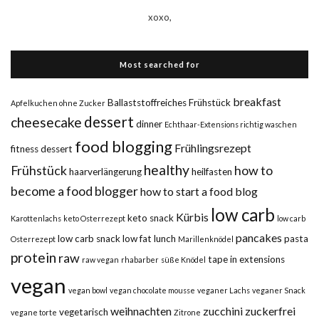
xoxo,
Most searched for
breakfast
Ballaststoffreiches Frühstück
Apfelkuchen ohne Zucker
dessert
cheesecake
dinner
Echthaar-Extensions richtig waschen
food blogging
Frühlingsrezept
fitness dessert
healthy
Frühstück
how to
haarverlängerung
heilfasten
become a food blogger
how to start a food blog
low carb
Kürbis
keto snack
Karottenlachs
keto Osterrezept
low carb
pancakes
low carb snack
low fat
lunch
pasta
Osterrezept
Marillenknödel
protein
raw
tape in extensions
raw vegan
rhabarber
süße Knödel
vegan
vegan bowl
vegan chocolate mousse
veganer Lachs
veganer Snack
weihnachten
zucchini
zuckerfrei
vegetarisch
vegane torte
Zitrone