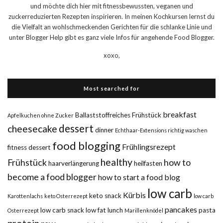
und möchte dich hier mit fitnessbewussten, veganen und
zuckerreduzierten Rezepten inspirieren. In meinen Kochkursen lernst du
die Vielfalt an wohlschmeckenden Gerichten für die schlanke Linie und
unter Blogger Help gibt es ganz viele Infos für angehende Food Blogger.
xoxo,
Most searched for
breakfast
Ballaststoffreiches Frühstück
Apfelkuchen ohne Zucker
dessert
cheesecake
dinner
Echthaar-Extensions richtig waschen
food blogging
Frühlingsrezept
fitness dessert
healthy
Frühstück
how to
haarverlängerung
heilfasten
become a food blogger
how to start a food blog
low carb
Kürbis
keto snack
Karottenlachs
keto Osterrezept
low carb
pancakes
low carb snack
low fat
lunch
pasta
Osterrezept
Marillenknödel