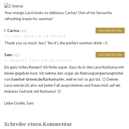
Your mango Lassi looks so delicious Carina! One of my favourite
refreshing treats for summer!
Carina
sagt:
ANTWORTEN
31. JULI 2019 UM 18:52 UHR
Thank you so much Jess! Yes it’s the perfect summer drink <3
Sam
sagt:
ANTWORTEN
7. AUGUST 2019 UM 22:29 UHR
Ein ganz tolles Rezept! Ich finde super, dass du in den Lassi Kurkuma mit
hinein gegeben hast. Ich nehme den sogar als Nahrungsergänzungmittel
von
baerbel-drexel.de/Kurkuma/
ein, weil er mir so gut tut. 🙂 Deinen
Lassi werde ich also auf jeden Fall ausprobieren und freue mich auf ein
leckeres Getränk mit Kurkuma! 🙂
Liebe Grüße, Sam
Schreibe einen Kommentar