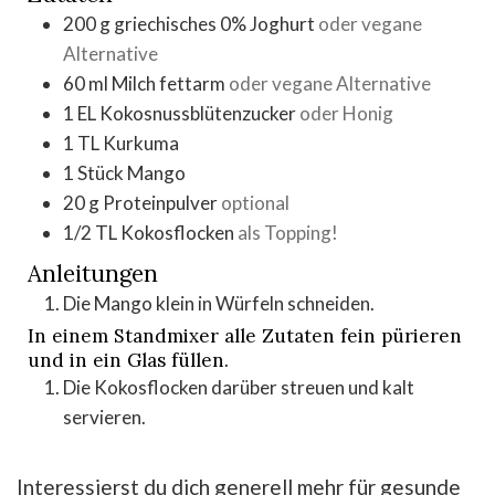
200
g
griechisches 0% Joghurt
oder vegane
Alternative
60
ml
Milch fettarm
oder vegane Alternative
1
EL
Kokosnussblütenzucker
oder Honig
1
TL
Kurkuma
1
Stück
Mango
20
g
Proteinpulver
optional
1/2
TL
Kokosflocken
als Topping!
Anleitungen
Die Mango klein in Würfeln schneiden.
In einem Standmixer alle Zutaten fein pürieren
und in ein Glas füllen.
Die Kokosflocken darüber streuen und kalt
servieren.
Interessierst du dich generell mehr für gesunde