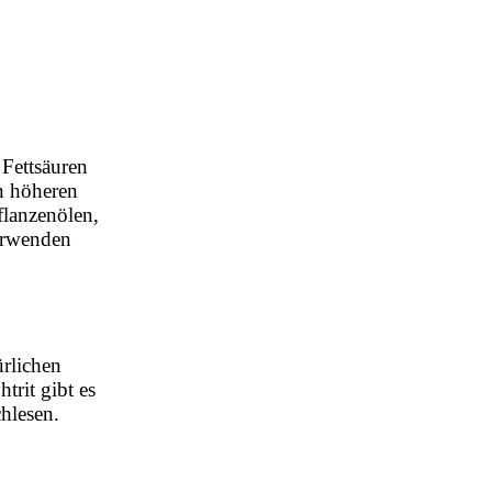
 Fettsäuren
n höheren
flanzenölen,
erwenden
ürlichen
trit gibt es
chlesen.