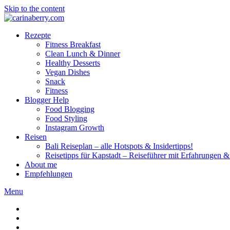
Skip to the content
Rezepte
Fitness Breakfast
Clean Lunch & Dinner
Healthy Desserts
Vegan Dishes
Snack
Fitness
Blogger Help
Food Blogging
Food Styling
Instagram Growth
Reisen
Bali Reiseplan – alle Hotspots & Insidertipps!
Reisetipps für Kapstadt – Reiseführer mit Erfahrungen & 
About me
Empfehlungen
Menu