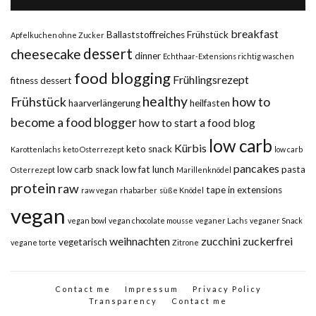
breakfast
Ballaststoffreiches Frühstück
Apfelkuchen ohne Zucker
dessert
cheesecake
dinner
Echthaar-Extensions richtig waschen
food blogging
Frühlingsrezept
fitness dessert
healthy
Frühstück
how to
haarverlängerung
heilfasten
become a food blogger
how to start a food blog
low carb
Kürbis
keto snack
Karottenlachs
keto Osterrezept
low carb
pancakes
low carb snack
low fat
lunch
pasta
Osterrezept
Marillenknödel
protein
raw
tape in extensions
raw vegan
rhabarber
süße Knödel
vegan
vegan bowl
vegan chocolate mousse
veganer Lachs
veganer Snack
weihnachten
zucchini
zuckerfrei
vegetarisch
vegane torte
Zitrone
Contact me
Impressum
Privacy Policy
Transparency
Contact me