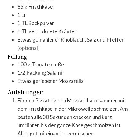
85
g
Frischkäse
1
Ei
1
TL
Backpulver
1
TL
getrocknete Kräuter
Etwas gemahlener Knoblauch, Salz und Pfeffer
(optional)
Füllung
100
g
Tomatensoße
1/2
Packung Salami
Etwas geriebener Mozzarella
Anleitungen
Für den Pizzateig den Mozzarella zusammen mit
dem Frischkäse in der Mikrowelle schmelzen. Am
besten alle 30 Sekunden checken und kurz
umrühren bis der ganze Käse geschmolzen ist.
Alles gut miteinander vermischen.