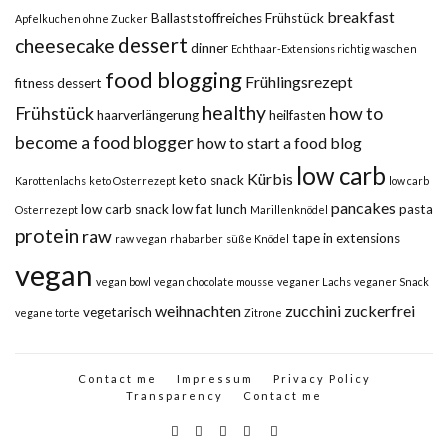
breakfast
Ballaststoffreiches Frühstück
Apfelkuchen ohne Zucker
dessert
cheesecake
dinner
Echthaar-Extensions richtig waschen
food blogging
Frühlingsrezept
fitness dessert
healthy
Frühstück
how to
haarverlängerung
heilfasten
become a food blogger
how to start a food blog
low carb
Kürbis
keto snack
Karottenlachs
keto Osterrezept
low carb
pancakes
low carb snack
low fat
lunch
pasta
Osterrezept
Marillenknödel
protein
raw
tape in extensions
raw vegan
rhabarber
süße Knödel
vegan
vegan bowl
vegan chocolate mousse
veganer Lachs
veganer Snack
weihnachten
zucchini
zuckerfrei
vegetarisch
vegane torte
Zitrone
Contact me
Impressum
Privacy Policy
Transparency
Contact me