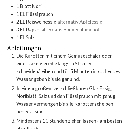
1
Blatt Nori
1
EL
Flüssigrauch
2
EL
Reisweinessig
alternativ Apfelessig
3
EL
Rapsöl
alternativ Sonnenblumenöl
1
EL
Salz
Anleitungen
Die Karotten mit einem Gemüseschäler oder
einer Gemüsereibe längs in Streifen
schneiden/reiben und für 5 Minuten in kochendes
Wasser geben bis sie gar sind.
In einem großen, verschließbaren Glas Essig,
Noriblatt, Salz und den Flüssigrauch mit genug
Wasser vermengen bis alle Karottenscheiben
bedeckt sind.
Mindestens 10 Stunden ziehen lassen - am besten
über Nacht.