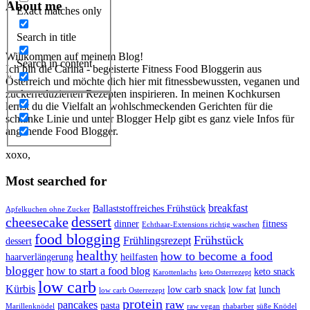
About me
Exact matches only
Search in title
Willkommen auf meinem Blog!
Search in content
Ich bin die Carina - begeisterte Fitness Food Bloggerin aus
Österreich und möchte dich hier mit fitnessbewussten, veganen und
zuckerreduzierten Rezepten inspirieren. In meinen Kochkursen
lernst du die Vielfalt an wohlschmeckenden Gerichten für die
schlanke Linie und unter Blogger Help gibt es ganz viele Infos für
angehende Food Blogger.
xoxo,
Most searched for
breakfast
Ballaststoffreiches Frühstück
Apfelkuchen ohne Zucker
dessert
cheesecake
dinner
fitness
Echthaar-Extensions richtig waschen
food blogging
Frühstück
Frühlingsrezept
dessert
healthy
how to become a food
haarverlängerung
heilfasten
blogger
how to start a food blog
keto snack
Karottenlachs
keto Osterrezept
low carb
Kürbis
low carb snack
low fat
lunch
low carb Osterrezept
protein
raw
pancakes
pasta
Marillenknödel
raw vegan
rhabarber
süße Knödel