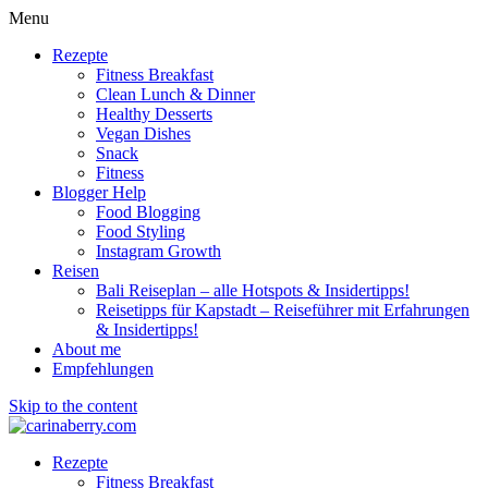
Menu
Rezepte
Fitness Breakfast
Clean Lunch & Dinner
Healthy Desserts
Vegan Dishes
Snack
Fitness
Blogger Help
Food Blogging
Food Styling
Instagram Growth
Reisen
Bali Reiseplan – alle Hotspots & Insidertipps!
Reisetipps für Kapstadt – Reiseführer mit Erfahrungen
& Insidertipps!
About me
Empfehlungen
Skip to the content
Rezepte
Fitness Breakfast