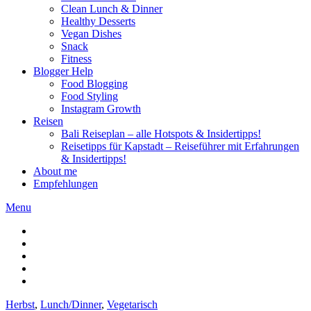
Clean Lunch & Dinner
Healthy Desserts
Vegan Dishes
Snack
Fitness
Blogger Help
Food Blogging
Food Styling
Instagram Growth
Reisen
Bali Reiseplan – alle Hotspots & Insidertipps!
Reisetipps für Kapstadt – Reiseführer mit Erfahrungen
& Insidertipps!
About me
Empfehlungen
Menu
Herbst
,
Lunch/Dinner
,
Vegetarisch