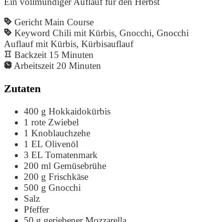
Ein vollmundiger Auflauf für den Herbst
Gericht
Main Course
Keyword
Chili mit Kürbis, Gnocchi, Gnocchi
Auflauf mit Kürbis, Kürbisauflauf
Backzeit
15
Minuten
Arbeitszeit
20
Minuten
Zutaten
400
g
Hokkaidokürbis
1
rote Zwiebel
1
Knoblauchzehe
1
EL
Olivenöl
3
EL
Tomatenmark
200
ml
Gemüsebrühe
200
g
Frischkäse
500
g
Gnocchi
Salz
Pfeffer
50
g
geriebener Mozzarella