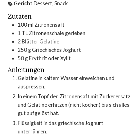
Gericht
Dessert, Snack
Zutaten
100
ml
Zitronensaft
1
TL
Zitronenschale gerieben
2
Blätter
Gelatine
250
g
Griechisches Joghurt
50
g
Erythrit oder Xylit
Anleitungen
Gelatine in kaltem Wasser einweichen und
auspressen.
In einem Topf den Zitronensaft mit Zuckerersatz
und Gelatine erhitzen (nicht kochen) bis sich alles
gut aufgelöst hat.
Flüssigkeit in das griechische Joghurt
unterrühren.