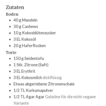
Zutaten
Boden
40
g
Mandeln
30
g
Cashews
10
g
Kokosblütenzucker
3
EL
Kokosöl
20
g
Haferflocken
Torte
150
g
Seidentofu
1
Stk.
Zitrone (Saft)
3
EL
Erythrit
3
EL
Kokosmilch
dickflüssig
Etwas
abgeriebene Zitronenschale
1/2
TL
Kurkumapulver
1/2
TL
Agar Agar
Gelatine für die nicht vegane
Variante