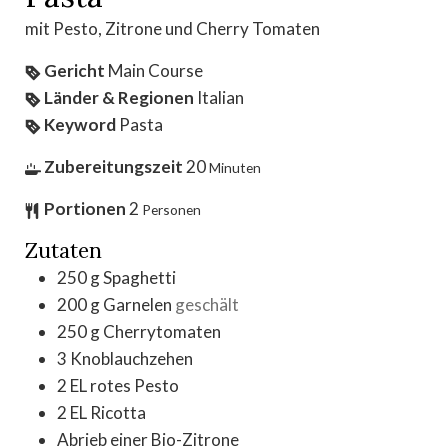
mit Pesto, Zitrone und Cherry Tomaten
Gericht
Main Course
Länder & Regionen
Italian
Keyword
Pasta
Zubereitungszeit
20
Minuten
Portionen
2
Personen
Zutaten
250
g
Spaghetti
200
g
Garnelen
geschält
250
g
Cherrytomaten
3
Knoblauchzehen
2
EL rotes Pesto
2
EL Ricotta
Abrieb einer Bio-Zitrone