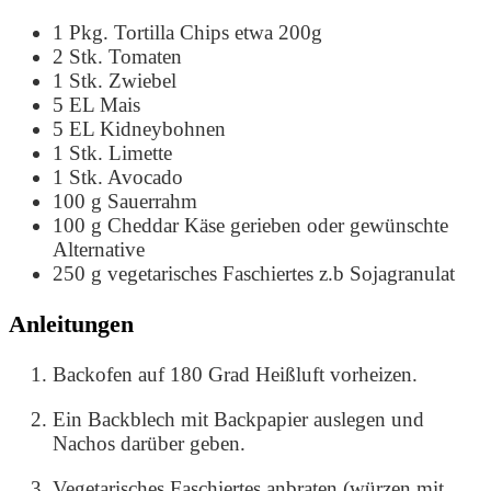
1
Pkg.
Tortilla Chips
etwa 200g
2
Stk.
Tomaten
1
Stk.
Zwiebel
5
EL
Mais
5
EL
Kidneybohnen
1
Stk.
Limette
1
Stk.
Avocado
100
g
Sauerrahm
100
g
Cheddar Käse gerieben
oder gewünschte
Alternative
250
g
vegetarisches Faschiertes
z.b Sojagranulat
Anleitungen
Backofen auf 180 Grad Heißluft vorheizen.
Ein Backblech mit Backpapier auslegen und
Nachos darüber geben.
Vegetarisches Faschiertes anbraten (würzen mit