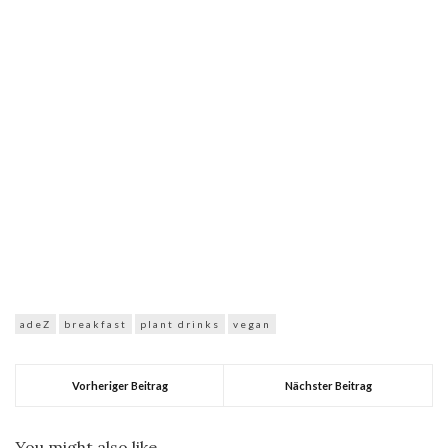
adeZ
breakfast
plant drinks
vegan
Vorheriger Beitrag
Nächster Beitrag
You might also like