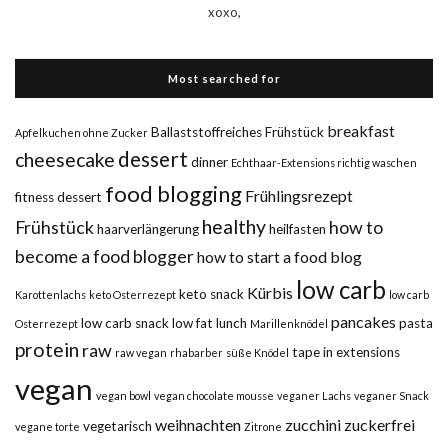
xoxo,
Most searched for
breakfast
Ballaststoffreiches Frühstück
Apfelkuchen ohne Zucker
dessert
cheesecake
dinner
Echthaar-Extensions richtig waschen
food blogging
Frühlingsrezept
fitness dessert
healthy
Frühstück
how to
haarverlängerung
heilfasten
become a food blogger
how to start a food blog
low carb
Kürbis
keto snack
Karottenlachs
keto Osterrezept
low carb
pancakes
low carb snack
low fat
lunch
pasta
Osterrezept
Marillenknödel
protein
raw
tape in extensions
raw vegan
rhabarber
süße Knödel
vegan
vegan bowl
vegan chocolate mousse
veganer Lachs
veganer Snack
weihnachten
zucchini
zuckerfrei
vegetarisch
vegane torte
Zitrone